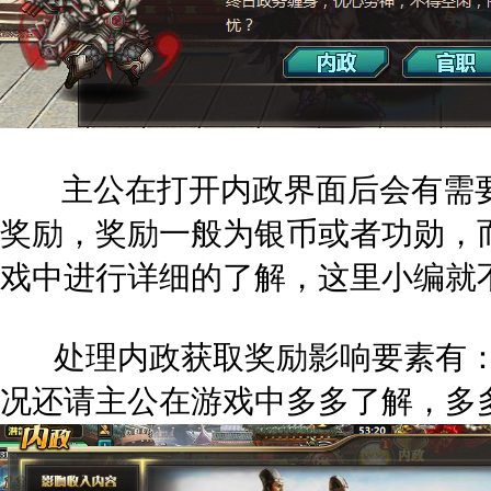
主公在打开内政界面后会有需要
奖励，奖励一般为银币或者功勋，
戏中进行详细的了解，这里小编就
处理内政获取奖励影响要素有：
况还请主公在游戏中多多了解，多