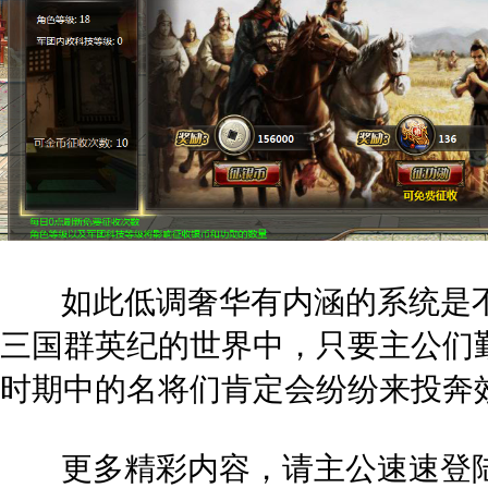
如此低调奢华有内涵的系统是不
三国群英纪的世界中，只要主公们
时期中的名将们肯定会纷纷来投奔
更多精彩内容，请主公速速登陆