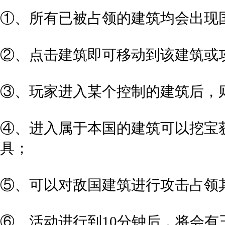
①、所有已被占领的建筑均会出现
②、点击建筑即可移动到该建筑或
③、玩家进入某个控制的建筑后，
④、进入属于本国的建筑可以挖宝
具；
⑤、可以对敌国建筑进行攻击占领
⑥、活动进行到10分钟后，将会有