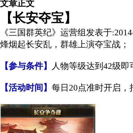
文章正文
【长安夺宝】
《三国群英纪》运营组发表于:2014-07-0
烽烟起长安乱，群雄上演夺宝战；
【参与条件】
人物等级达到42级即
【活动时间】
每日20点准时开启，