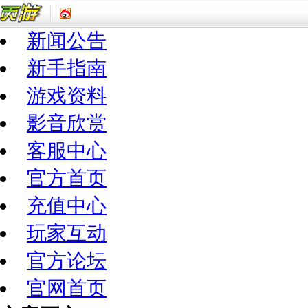
新闻公告
新手指南
游戏资料
影音欣赏
客服中心
官方首页
充值中心
玩家互动
官方论坛
官网首页