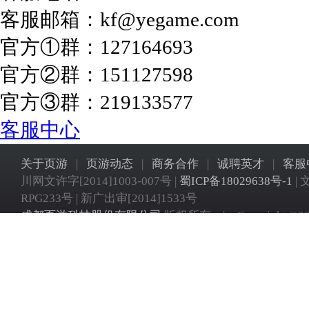
客服邮箱：kf@yegame.com
官方①群：127164693
官方②群：151127598
官方③群：219133577
客服中心
关于页游
|
页游动态
|
商务合作
|
诚聘英才
|
客服
川网文许字[2014]1003-007号 |
蜀ICP备18029638号-1
| 
RPG233号 | 新广出审[2014]1533号
成都页游科技股份有限公司
版权所有 | Copyright ©2011
rights reserved.