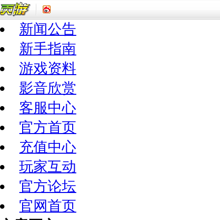
新闻公告
新手指南
游戏资料
影音欣赏
客服中心
官方首页
充值中心
玩家互动
官方论坛
官网首页