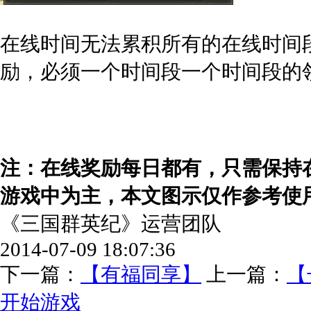
在线时间无法累积所有的在线时间
励，必须一个时间段一个时间段的
注：在线奖励每日都有，只需保持
游戏中为主，本文图示仅作参考使
《三国群英纪》运营团队
2014-07-09 18:07:36
下一篇：
【有福同享】
上一篇：
【
开始游戏